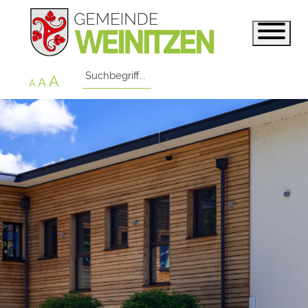
A
A
A