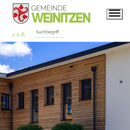
A
A
A