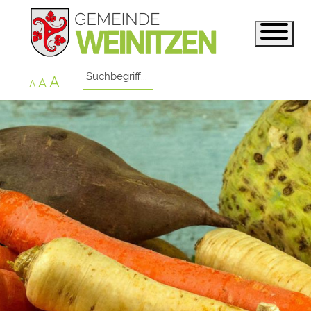
A
A
A