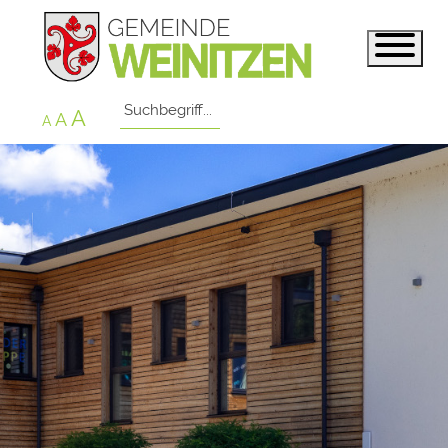
A
A
A