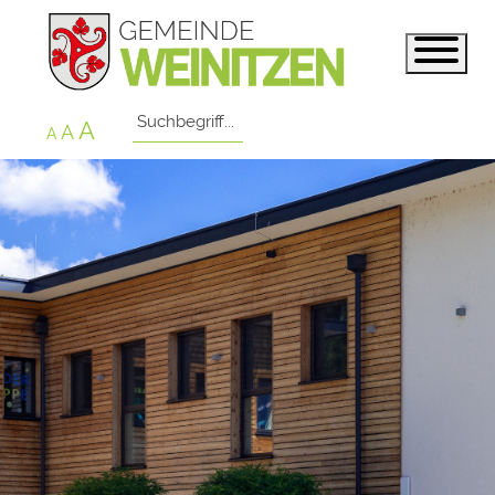
A
A
A