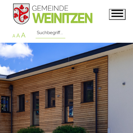
A
A
A