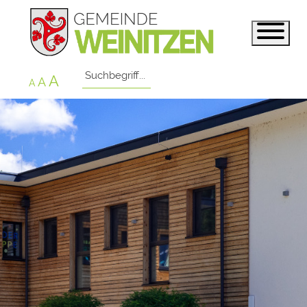
A
A
A