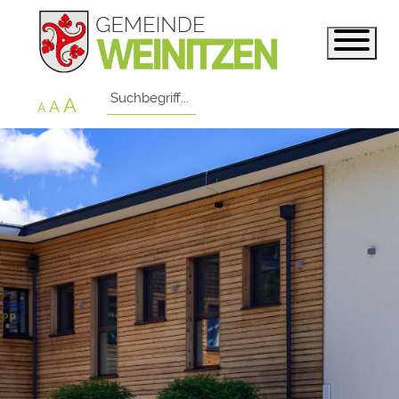
A
A
A