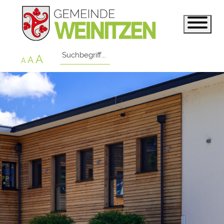
A
A
A