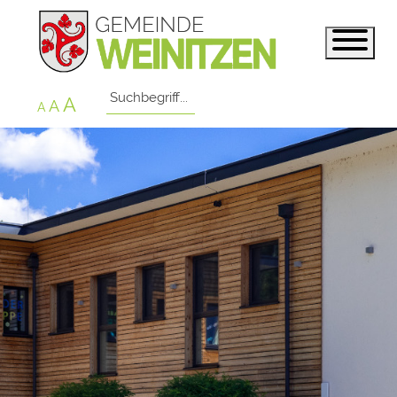
A
A
A