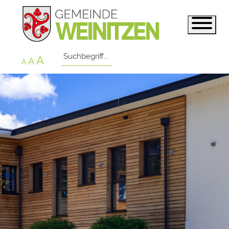
A
A
A