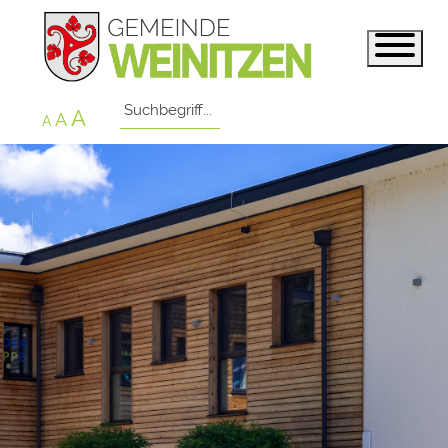
A
A
A