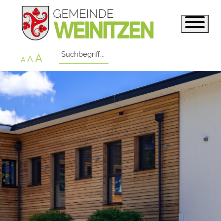
A
A
A