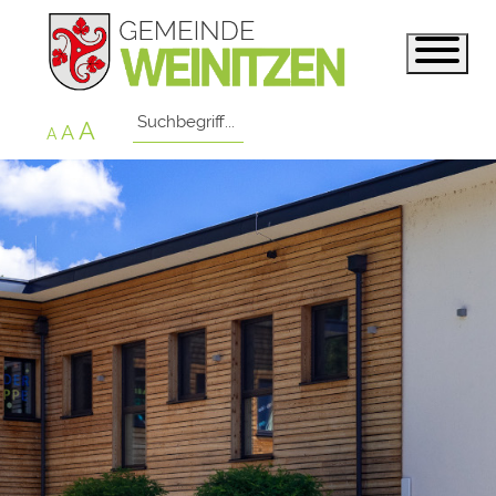
A
A
A