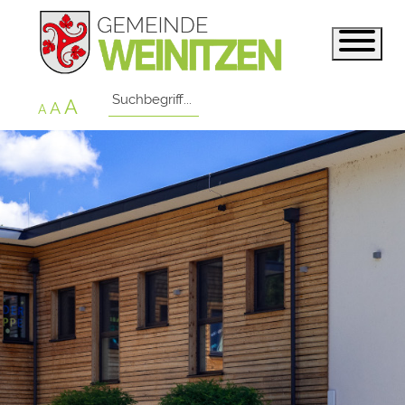
A
A
A