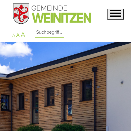
A
A
A