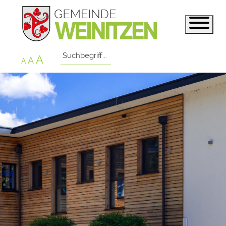
A
A
A