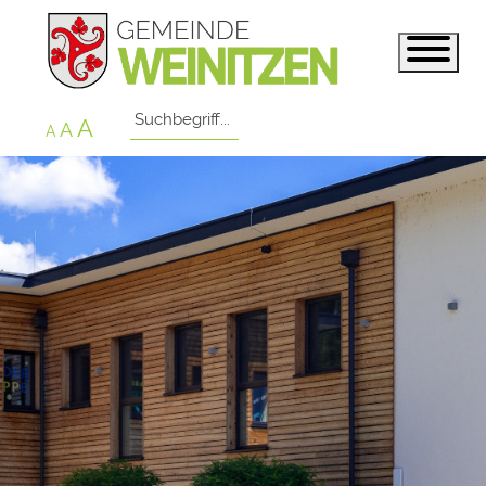
A
A
A