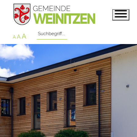
A
A
A