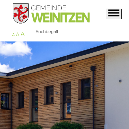
A
A
A