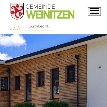
A
A
A