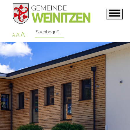
A
A
A