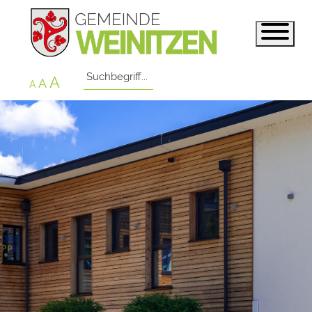
A
A
A