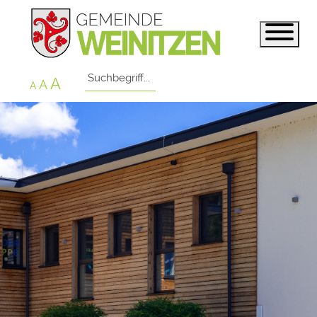
A
A
A