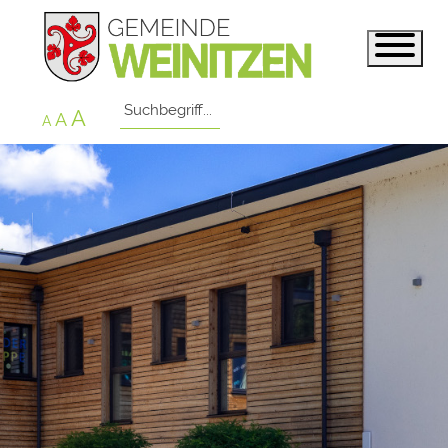
A
A
A