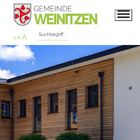
A
A
A