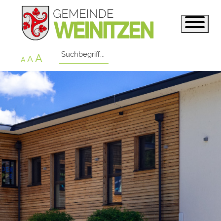
A
A
A