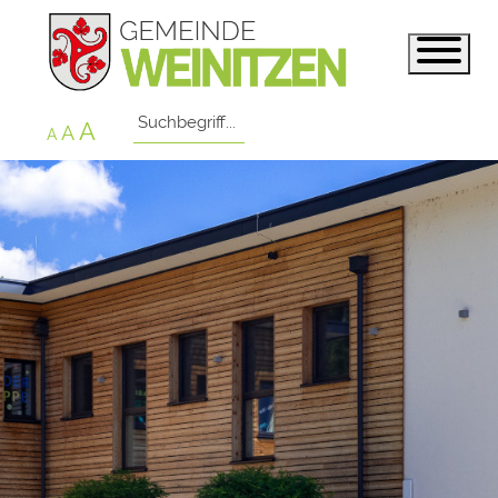
A
A
A