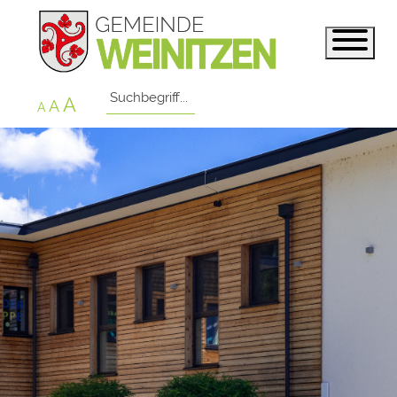
A
A
A