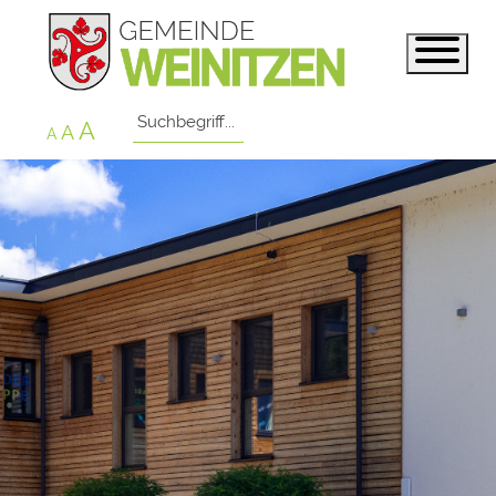
A
A
A